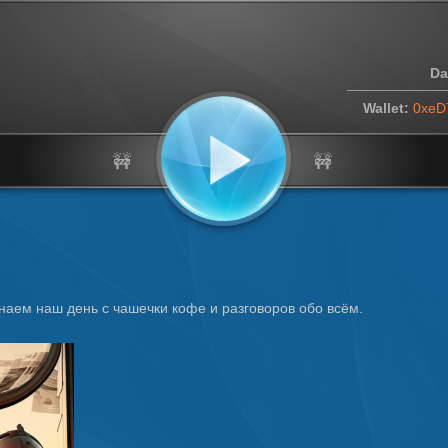
Da
Wallet:
0xeD
🚧
🚧
наем наш день с чашечки кофе и разговоров обо всём.