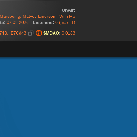
OnAir:
Marsbeing, Matvey Emerson - With Me
te:
07.08.2026
Listeners:
0
(
max:
1
)
74B...E7Cd43
$MDAO
:
0.0183